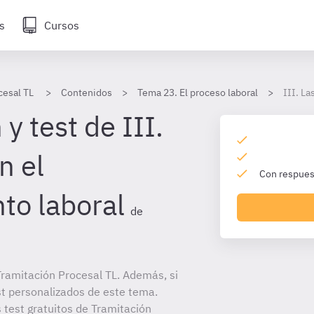
s
Cursos
cesal TL
Contenidos
Tema 23. El proceso laboral
III. La
y test de III.
n el
Con respuest
to laboral
de
ramitación Procesal TL. Además, si
st personalizados de este tema.
 test gratuitos de Tramitación