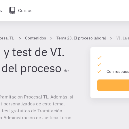
s
Cursos
cesal TL
Contenidos
Tema 23. El proceso laboral
VI. La 
y test de VI.
 del proceso
de
Con respuest
ramitación Procesal TL. Además, si
st personalizados de este tema.
 test gratuitos de Tramitación
la Administración de Justicia Turno