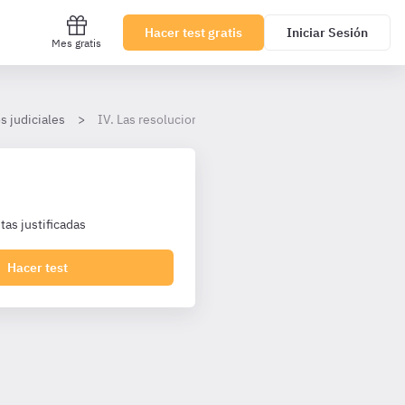
Hacer test gratis
Iniciar Sesión
Mes gratis
s judiciales
IV. Las resoluciones del Letrado de la Administración 
as justificadas
Hacer test