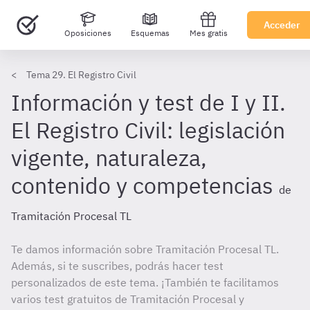
Acceder
Oposiciones
Esquemas
Mes gratis
Tema 29. El Registro Civil
Información y test de I y II.
El Registro Civil: legislación
vigente, naturaleza,
contenido y competencias
de
Tramitación Procesal TL
Te damos información sobre Tramitación Procesal TL.
Además, si te suscribes, podrás hacer test
personalizados de este tema. ¡También te facilitamos
varios test gratuitos de Tramitación Procesal y