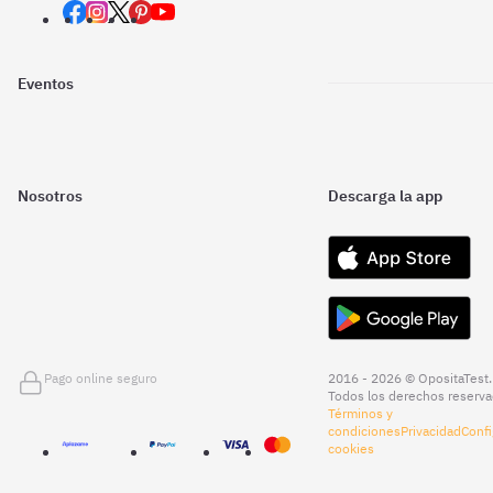
Eventos
Nosotros
Descarga la app
Pago online seguro
2016 - 2026 © OpositaTest.
Todos los derechos reserva
Términos y
condiciones
Privacidad
Confi
cookies