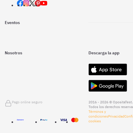
Eventos
Nosotros
Descarga la app
Pago online seguro
2016 - 2026 © OpositaTest.
Todos los derechos reserva
Términos y
condiciones
Privacidad
Confi
cookies