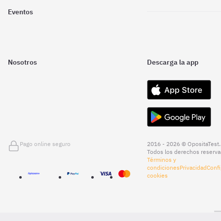
Eventos
Nosotros
Descarga la app
Pago online seguro
2016 - 2026 © OpositaTest.
Todos los derechos reserva
Términos y
condiciones
Privacidad
Confi
cookies