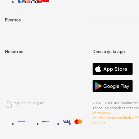
Eventos
Nosotros
Descarga la app
Pago online seguro
2016 - 2026 © OpositaTest.
Todos los derechos reserva
Términos y
condiciones
Privacidad
Confi
cookies