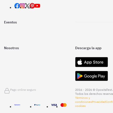
Eventos
Nosotros
Descarga la app
Pago online seguro
2016 - 2026 © OpositaTest.
Todos los derechos reserva
Términos y
condiciones
Privacidad
Confi
cookies