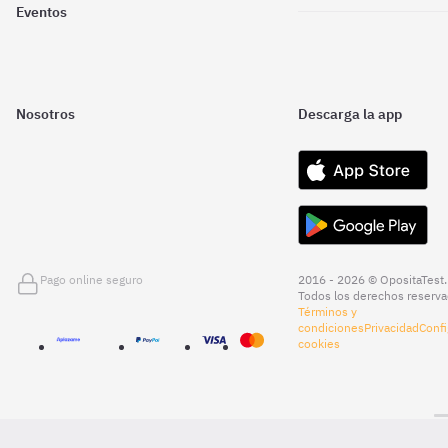
Eventos
Nosotros
Descarga la app
Pago online seguro
2016 - 2026 © OpositaTest.
Todos los derechos reserva
Términos y
condiciones
Privacidad
Confi
cookies