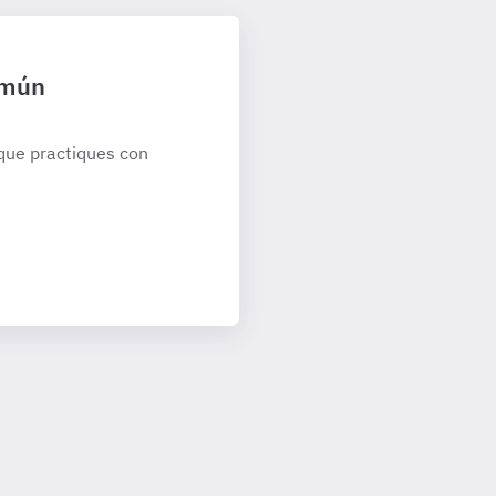
omún
que practiques con