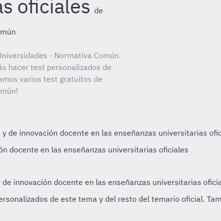
as oficiales
de
omún
Universidades - Normativa Común.
ás hacer test personalizados de
amos varios test gratuitos de
omún!