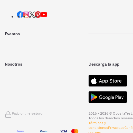
Eventos
Nosotros
Descarga la app
Pago online seguro
2016 - 2026 © OpositaTest.
Todos los derechos reserva
Términos y
condiciones
Privacidad
Confi
cookies