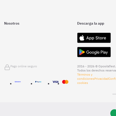
Nosotros
Descarga la app
Pago online seguro
2016 - 2026 © OpositaTest.
Todos los derechos reserva
Términos y
condiciones
Privacidad
Confi
cookies