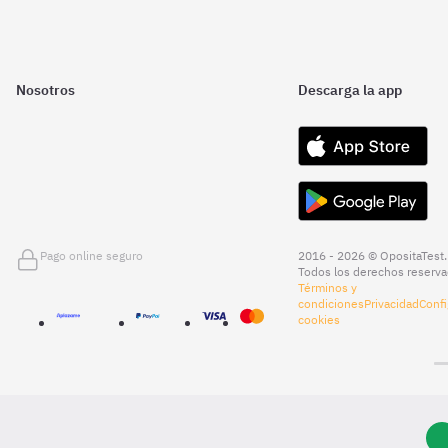
Nosotros
Descarga la app
Pago online seguro
2016 - 2026 © OpositaTest.
Todos los derechos reserva
Términos y
condiciones
Privacidad
Confi
cookies