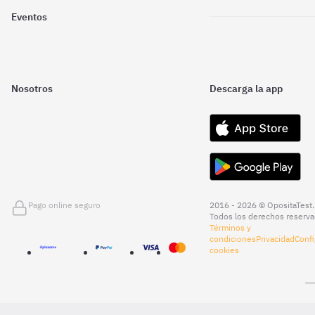
Eventos
Nosotros
Descarga la app
Pago online seguro
2016 - 2026 © OpositaTest.
Todos los derechos reserva
Términos y
condiciones
Privacidad
Confi
cookies