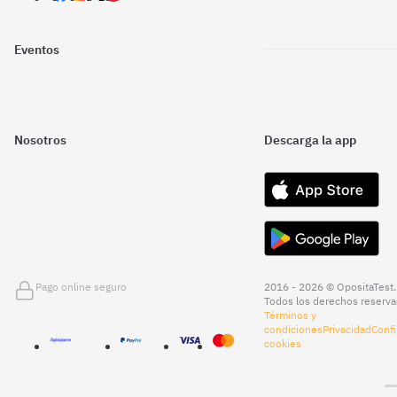
Eventos
Nosotros
Descarga la app
Pago online seguro
2016 - 2026 © OpositaTest.
Todos los derechos reserva
Términos y
condiciones
Privacidad
Confi
cookies