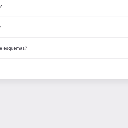
?
?
 de esquemas?