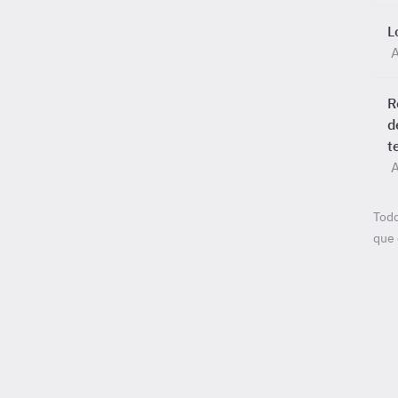
L
A
R
d
t
A
Todo
que 