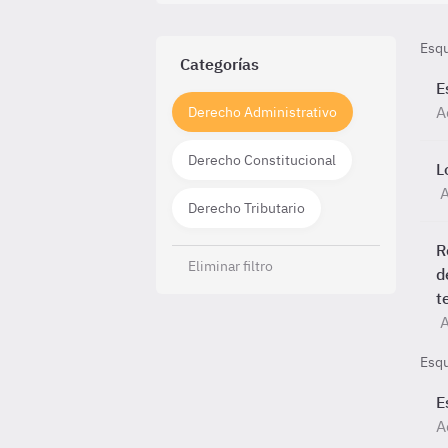
Esq
Categorías
E
A
Derecho Administrativo
Derecho Constitucional
L
A
Derecho Tributario
R
Eliminar filtro
d
t
A
Esq
E
A