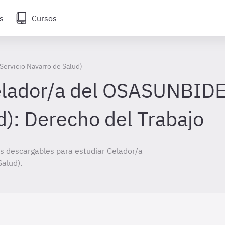
s
Cursos
ervicio Navarro de Salud)
lador/a del OSASUNBIDEA
d): Derecho del Trabajo
 descargables para estudiar Celador/a
alud).