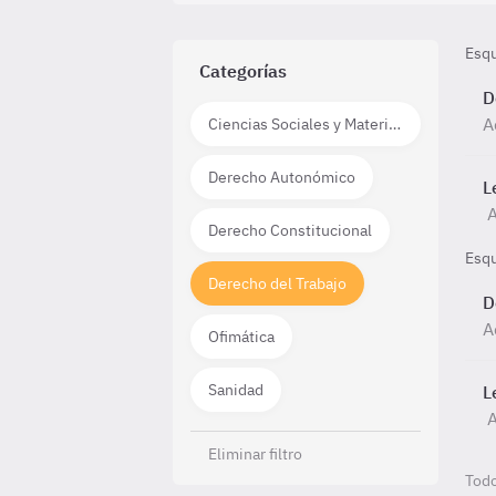
Esq
Categorías
D
A
Ciencias Sociales y Materias técnico científicas
Derecho Autonómico
L
A
Derecho Constitucional
Esq
Derecho del Trabajo
D
A
Ofimática
Sanidad
L
A
Eliminar filtro
Todo