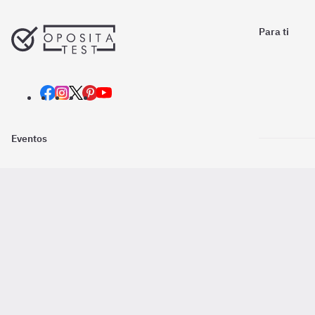
Para ti
Eventos
Nosotros
Descarga la