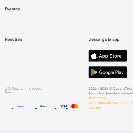
Eventos
Nosotros
Descarga la app
Pago online seguro
2016 - 2026 © OpositaTest.
Todos los derechos reserva
Términos y
condiciones
Privacidad
Confi
cookies