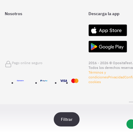
Nosotros
Descarga la app
Pago online seguro
2016 - 2026 © OpositaTest.
Todos los derechos reserva
Términos y
condiciones
Privacidad
Confi
cookies
Filtrar