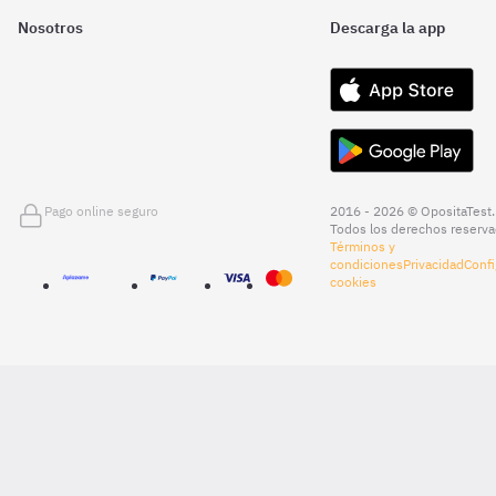
Nosotros
Descarga la app
Pago online seguro
2016 - 2026 © OpositaTest.
Todos los derechos reserva
Términos y
condiciones
Privacidad
Confi
cookies