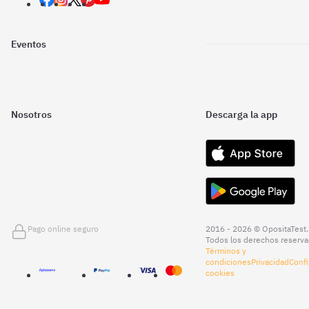
Eventos
Nosotros
Descarga la app
Pago online seguro
2016 - 2026 © OpositaTest.
Todos los derechos reserva
Términos y
condiciones
Privacidad
Confi
cookies