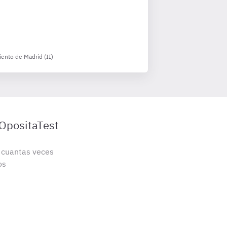
iento de Madrid (II)
 OpositaTest
s cuantas veces
os