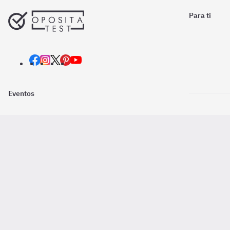
Para ti
Eventos
Nosotros
Descarga la