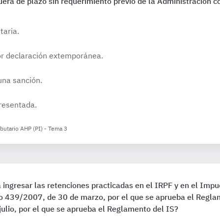
era de plazo sin requerimiento previo de la Administración c
taria.
por declaración extemporánea.
una sanción.
presentada.
ibutario AHP (PI) - Tema 3
a ingresar las retenciones practicadas en el IRPF y en el Imp
to 439/2007, de 30 de marzo, por el que se aprueba el Reglam
ulio, por el que se aprueba el Reglamento del IS?