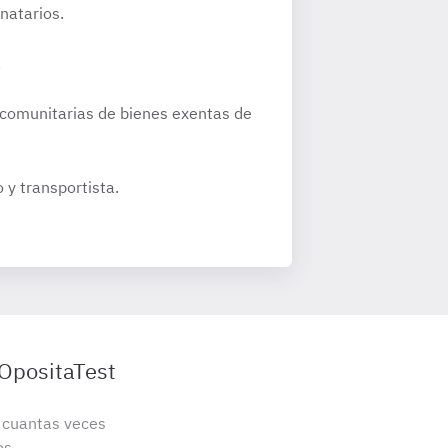
natarios.
.
racomunitarias de bienes exentas de
 y transportista.
 OpositaTest
s cuantas veces
os