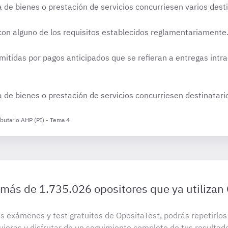
e bienes o prestación de servicios concurriesen varios desti
con alguno de los requisitos establecidos reglamentariamente
mitidas por pagos anticipados que se refieran a entregas int
e bienes o prestación de servicios concurriesen destinatario
ibutario AHP (PI) - Tema 4
 más de 1.735.026 opositores que ya utilizan
s exámenes y test gratuitos de OpositaTest, podrás repetirlo
uieras y disfrutar de un seguimiento completo de tus resultad