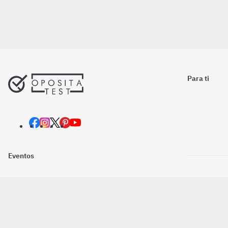
Para ti
Eventos
Nosotros
Descarga la