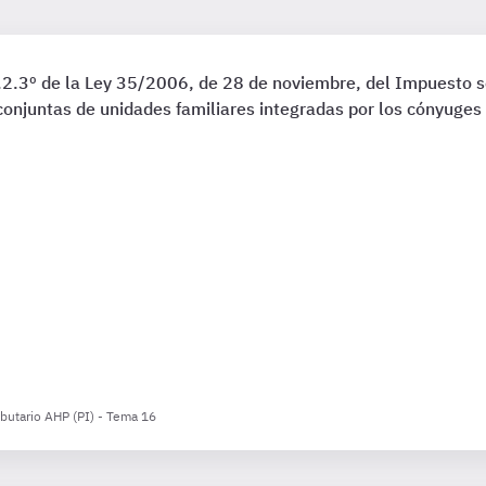
4.2.3º de la Ley 35/2006, de 28 de noviembre, del Impuesto s
 conjuntas de unidades familiares integradas por los cónyuge
ibutario AHP (PI) - Tema 16