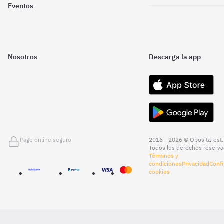
Eventos
Nosotros
Descarga la app
Pago online seguro
2016 - 2026 © OpositaTest.
Todos los derechos reserva
Términos y
condiciones
Privacidad
Confi
cookies