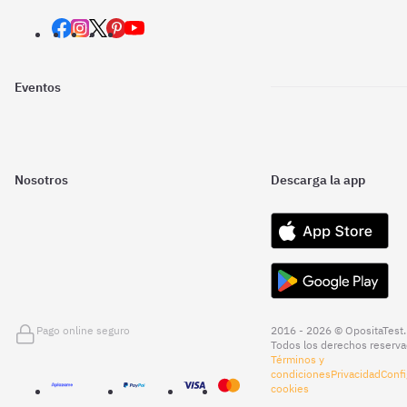
Eventos
Nosotros
Descarga la app
Pago online seguro
2016 - 2026 © OpositaTest.
Todos los derechos reserva
Términos y
condiciones
Privacidad
Confi
cookies