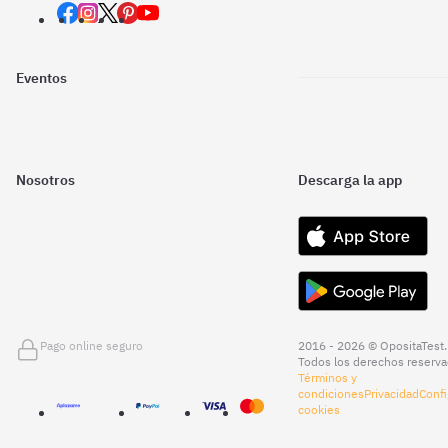
Eventos
Nosotros
Descarga la app
Pago online seguro
2016 - 2026 © OpositaTest.
Todos los derechos reserva
Términos y
condiciones
Privacidad
Confi
cookies