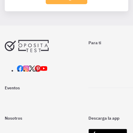
Para ti
Eventos
Nosotros
Descarga la app