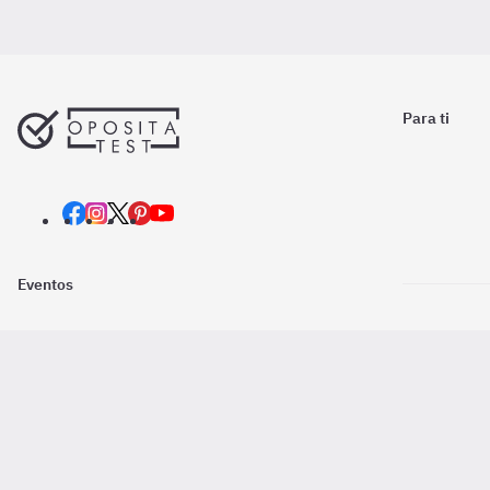
Para ti
Eventos
Nosotros
Descarga la