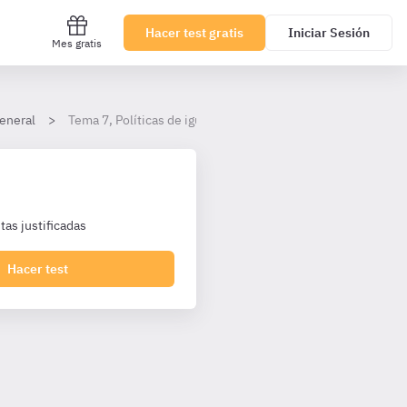
Hacer test gratis
Iniciar Sesión
Mes gratis
eneral
Tema 7, Políticas de igualdad y contra la violencia de géne
as justificadas
Hacer test