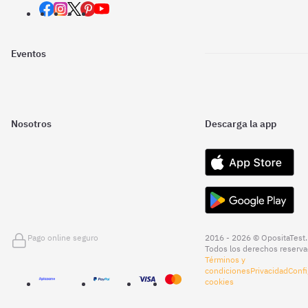
Eventos
Nosotros
Descarga la app
Pago online seguro
2016 - 2026 © OpositaTest.
Todos los derechos reserva
Términos y
condiciones
Privacidad
Confi
cookies