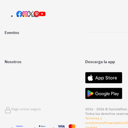
Eventos
Nosotros
Descarga la app
Pago online seguro
2016 - 2026 © OpositaTest.
Todos los derechos reserva
Términos y
condiciones
Privacidad
Confi
cookies