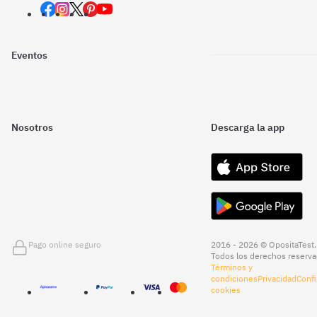
Eventos
Nosotros
Descarga la app
Pago online seguro
2016 - 2026 © OpositaTest.
Todos los derechos reserva
Términos y
condiciones
Privacidad
Confi
cookies