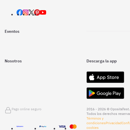
Eventos
Nosotros
Descarga la app
Pago online seguro
2016 - 2026 © OpositaTest.
Todos los derechos reserva
Términos y
condiciones
Privacidad
Confi
cookies