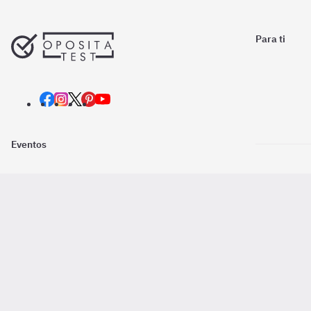
Para ti
Eventos
Nosotros
Descarga la