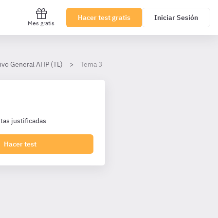
Hacer test gratis
Iniciar Sesión
Mes gratis
ivo General AHP (TL)
Tema 3
as justificadas
Hacer test