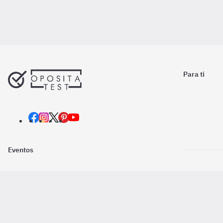
Para ti
Eventos
Nosotros
Descarga la