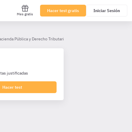
Hacer test gratis
Iniciar Sesión
Mes gratis
acienda Pública y Derecho Tributario AHP (TL)
Tema 19
Devolu
as justificadas
Hacer test