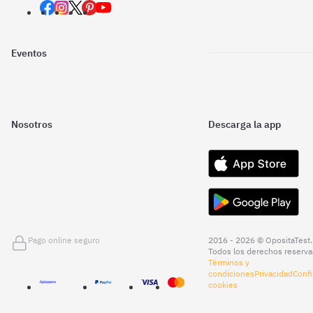
Eventos
Nosotros
Descarga la app
Pago online seguro
2016 - 2026 © OpositaTest.
Todos los derechos reserva
Términos y
condiciones
Privacidad
Confi
cookies