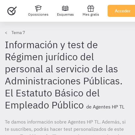
Acceder
Oposiciones
Esquemas
Mes gratis
Tema 7
Información y test de
Régimen jurídico del
personal al servicio de las
Administraciones Públicas.
El Estatuto Básico del
Empleado Público
de Agentes HP TL
Te damos información sobre Agentes HP TL. Además, si
te suscribes, podrás hacer test personalizados de este