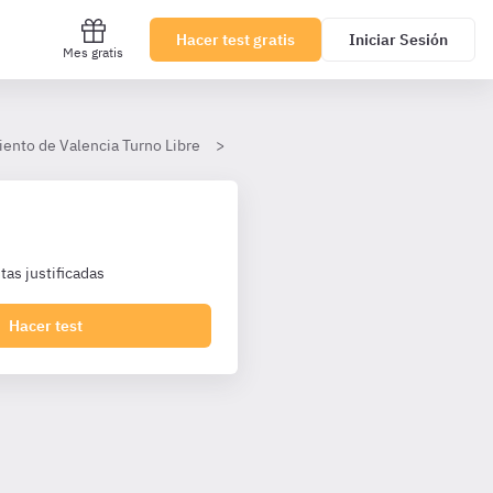
Hacer test gratis
Iniciar Sesión
Mes gratis
iento de Valencia Turno Libre
TEMA 7. Fases del procedimiento admi
as justificadas
Hacer test