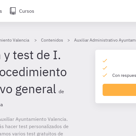
s
Cursos
miento Valencia
Contenidos
Auxiliar Administrativo Ayuntam
y test de I.
rocedimiento
Con respuest
ivo general
de
ia
uxiliar Ayuntamiento Valencia.
ás hacer test personalizados de
amos varios test gratuitos de