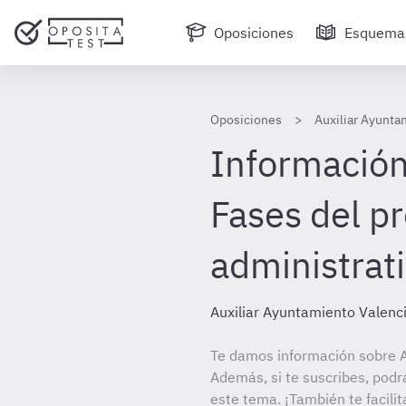
Oposiciones
Esquema
Oposiciones
Auxiliar Ayunta
Información 
Fases del p
administrat
Auxiliar Ayuntamiento Valenc
Te damos información sobre A
Además, si te suscribes, podr
este tema. ¡También te facilit