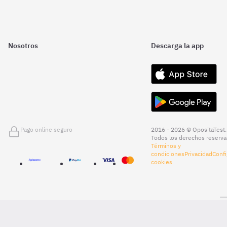
Nosotros
Descarga la app
Pago online seguro
2016 - 2026 © OpositaTest.
Todos los derechos reserva
Términos y
condiciones
Privacidad
Confi
cookies