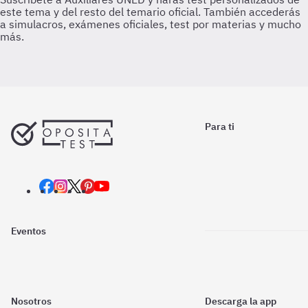
Para ti
Eventos
Nosotros
Descarga la app