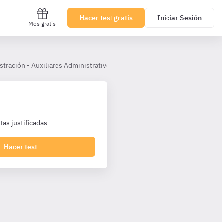
Hacer test gratis
Iniciar Sesión
Mes gratis
stración - Auxiliares Administrativos Universidad Cádiz
Tema 7. Si
as justificadas
Hacer test