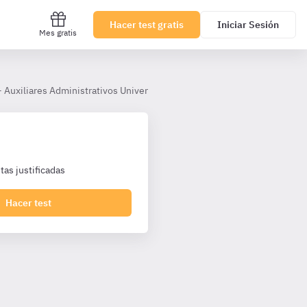
Hacer test gratis
Iniciar Sesión
Mes gratis
- Auxiliares Administrativos Universidad Cádiz
Tema 7. La Ley 39/2
as justificadas
Hacer test