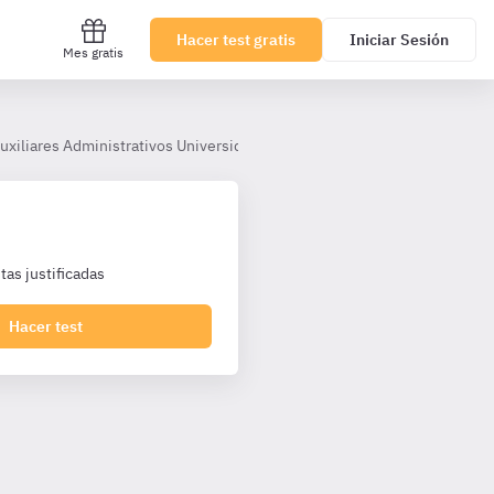
Hacer test gratis
Iniciar Sesión
Mes gratis
Auxiliares Administrativos Universidad Cádiz
Tema 2. Ley Orgánica 
as justificadas
Hacer test