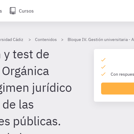
s
Cursos
ersidad Cádiz
Contenidos
Bloque IV. Gestión universitaria - 
 y test de
 Orgánica
Con respuest
imen jurídico
 de las
es públicas.