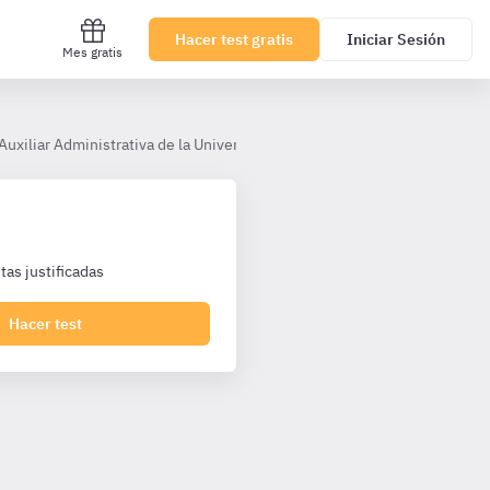
Hacer test gratis
Iniciar Sesión
Mes gratis
 Auxiliar Administrativa de la Universidad Rey Juan Carlos [Auxiliares U
as justificadas
Hacer test