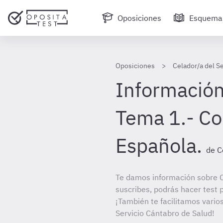
Oposiciones
Esquema
Oposiciones
Celador/a del S
Información
Tema 1.- Co
Española.
de C
Te damos información sobre C
suscribes, podrás hacer test 
¡También te facilitamos varios
Servicio Cántabro de Salud!