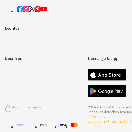
Eventos
Nosotros
Descarga la app
Pago online seguro
2016 - 2026 © OpositaTest.
Todos los derechos reserva
Términos y
condiciones
Privacidad
Confi
cookies