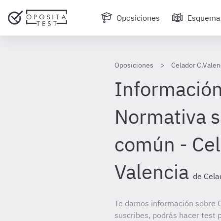
Oposiciones
Esquema
Oposiciones
Celador C.Valen
Información
Normativa s
común - Cel
Valencia
de Cela
Te damos información sobre C
suscribes, podrás hacer test 