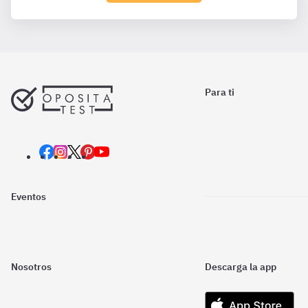
Para ti
Eventos
Nosotros
Descarga la app