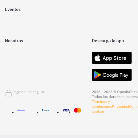
Eventos
Nosotros
Descarga la app
Pago online seguro
2016 - 2026 © OpositaTest.
Todos los derechos reserva
Términos y
condiciones
Privacidad
Confi
cookies